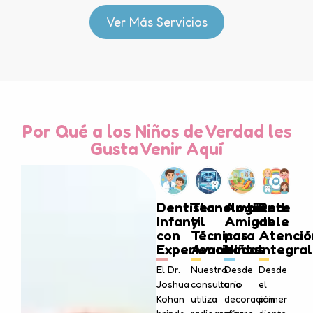
Ver Más Servicios
Por Qué a los Niños de Verdad les
Gusta Venir Aquí
Dentista
Tecnología
Ambiente
Red
Infantil
y
Amigable
de
con
Técnicas
para
Atenció
Experiencia
Avanzadas
Niños
Integral
El Dr.
Nuestro
Desde
Desde
Joshua
consultorio
una
el
Kohan
utiliza
decoración
primer