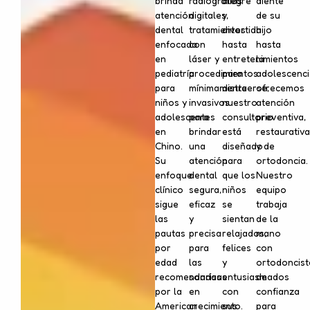
brinda
radiografías
alegre
diente
atención
digitales,
y
de su
dental
tratamientos
divertida
hijo
enfocada
con
hasta
hasta
en
láser y
entretenimientos
la
pediatría
procedimientos
para
adolescenci
para
mínimamente
distraerse,
ofrecemos
niños y
invasivos
nuestro
atención
adolescentes
para
consultorio
preventiva,
en
brindar
está
restaurativa
Chino.
una
diseñado
y de
Su
atención
para
ortodoncia.
enfoque
dental
que los
Nuestro
clínico
segura,
niños
equipo
sigue
eficaz
se
trabaja
las
y
sientan
de la
pautas
precisa
relajados,
mano
por
para
felices
con
edad
las
y
ortodoncist
recomendadas
sonrisas
entusiasmados
de
por la
en
con
confianza
American
crecimiento.
sus
para