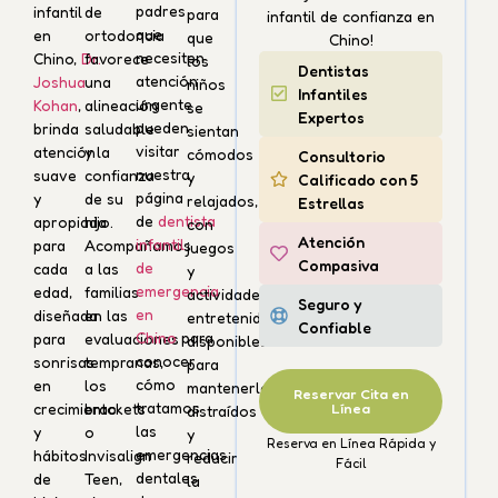
padres
infantil
de
para
infantil de confianza en
que
en
ortodoncia
que
Chino!
necesiten
Chino,
Dr.
favorece
los
Dentistas
atención
Joshua
una
niños
Infantiles
urgente
Kohan
,
alineación
se
Expertos
pueden
brinda
saludable
sientan
visitar
atención
y la
cómodos
Consultorio
nuestra
suave
confianza
y
Calificado con 5
página
y
de su
relajados,
Estrellas
de
dentista
apropiada
hijo.
con
Atención
infantil
para
Acompañamos
juegos
Compasiva
de
cada
a las
y
emergencia
edad,
familias
actividades
Seguro y
en
diseñada
en las
entretenidas
Confiable
Chino
para
para
evaluaciones
disponibles
conocer
sonrisas
tempranas,
para
cómo
en
los
mantenerlos
Reservar Cita en
tratamos
Línea
crecimiento
brackets
distraídos
las
y
o
y
Reserva en Línea Rápida y
emergencias
hábitos
Invisalign
reducir
Fácil
dentales
de
Teen,
la