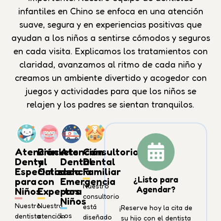
infantiles en Chino se enfoca en una atención
suave, segura y en experiencias positivas que
ayudan a los niños a sentirse cómodos y seguros
en cada visita. Explicamos los tratamientos con
claridad, avanzamos al ritmo de cada niño y
creamos un ambiente divertido y acogedor con
juegos y actividades para que los niños se
relajen y los padres se sientan tranquilos.
Atención
Brackets
Atención
Consultorio
Dental
y
Dental
Dental
Especializada
Ortodoncia
de
Familiar
¿Listo para
para
con
Emergencia
Nuestro
Agendar?
Niños
Expertos
para
consultorio
Niños
Nuestro
Nuestra
está
¡Reserve hoy la cita de
Los
dentista
atención
diseñado
su hijo con el dentista