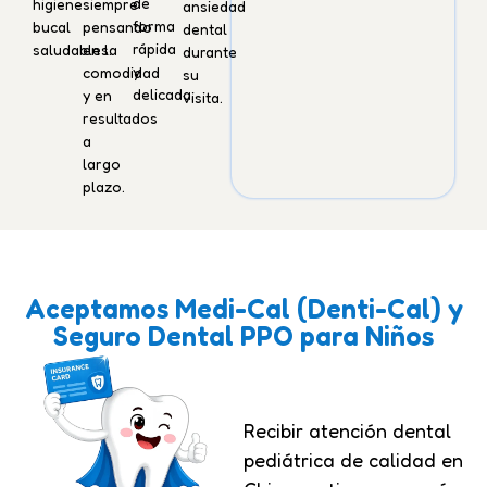
de
higiene
siempre
ansiedad
forma
bucal
pensando
dental
rápida
saludables.
en la
durante
y
comodidad
su
delicada.
y en
visita.
resultados
a
largo
plazo.
Aceptamos Medi-Cal (Denti-Cal) y
Seguro Dental PPO
para Niños
Recibir atención dental
pediátrica de calidad en